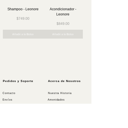
Shampoo - Leonore
Acondicionador -
Leonore
Precio
$749.00
Precio
$849.00
Añadir a la Bolsa
Añadir a la Bolsa
Pedidos y Soporte
Acerca de Nosotros
Contacto
Nuestra Historia
Envíos
Amenidades
Términos y Condiciones
Colaboraciones
Regalos Corporativos
Facturación
Aviso de Privacidad
Bolsa de Trabajo