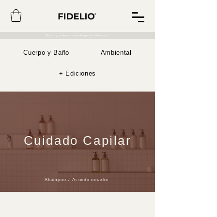
Envíos gratuitos a toda la República Mexicana
Cuerpo y Baño
Ambiental
+ Ediciones
Cuidado Capilar
Shampoo
/
Acondicionador